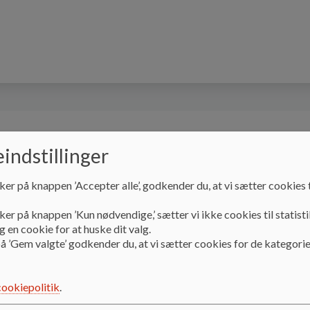
dagen og det pædagogiske arbejde
Forældresam
indstillinger
ker på knappen ’Accepter alle’, godkender du, at vi sætter cookies t
Forside
Digital pladsanvisning
ker på knappen ’Kun nødvendige,’ sætter vi ikke cookies til statisti
 en cookie for at huske dit valg.
å ’Gem valgte’ godkender du, at vi sætter cookies for de kategorie
Digital pladsanvisnin
cookiepolitik
.
https://www.nyborg.dk/da/Borger/B%c3%b8rn-unge