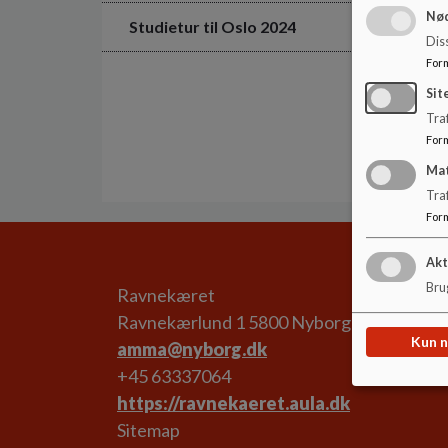
Nød
Studietur til Oslo 2024
Dis
For
Sit
Traf
For
Ma
Tra
For
Akt
Brug
Ravnekæret
Ravnekærlund 1 5800 Nyborg
Kun 
amma@nyborg.dk
+45 63337064
https://ravnekaeret.aula.dk
Sitemap