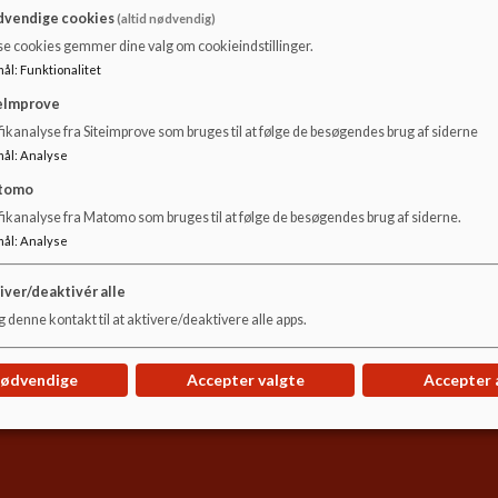
%c3%a5r/Pladsanvisningen
vendige cookies
(altid nødvendig)
se cookies gemmer dine valg om cookieindstillinger.
mål
:
Funktionalitet
eImprove
ikanalyse fra Siteimprove som bruges til at følge de besøgendes brug af siderne
mål
:
Analyse
tomo
fikanalyse fra Matomo som bruges til at følge de besøgendes brug af siderne.
mål
:
Analyse
iver/deaktivér alle
 denne kontakt til at aktivere/deaktivere alle apps.
nødvendige
Accepter valgte
Accepter 