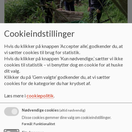
o
l
d
e
t
Cookieindstillinger
Hvis du klikker på knappen ’Accepter alle’, godkender du, at
vi sætter cookies til brug for statistik.
Hvis du klikker på knappen ’Kun nødvendige,’ sætter vi ikke
cookies til statistik – vi benytter dog en cookie for at huske
Billede
dit valg.
Klikker du på ’Gem valgte’ godkender du, at vi sætter
cookies for de kategorier du har krydset af.
Læs mere i
cookiepolitik
.
Nødvendige cookies
(altid nødvendig)
Disse cookies gemmer dine valg om cookieindstillinger.
Formål
:
Funktionalitet